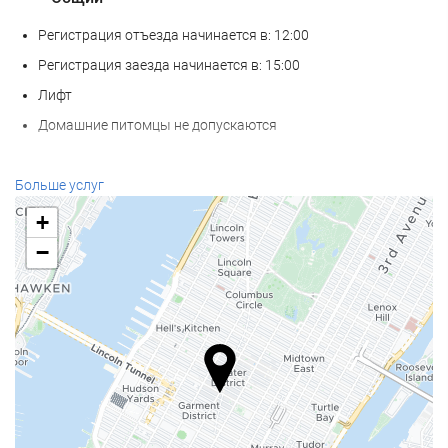
Регистрация отъезда начинается в: 12:00
Регистрация заезда начинается в: 15:00
Лифт
Домашние питомцы не допускаются
Еда и напитки
Больше услуг
Ресторан à la carte
+
Бар
−
Кофейня на территории
Услуги ресепшн
Круглосуточная стойка регистрации
Камера хранения багажа
Интернет