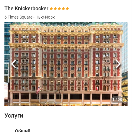
The Knickerbocker
6 Times Square - Нью-Йорк
Предыдущий
Сле
1
/ 25
Услуги
Общий