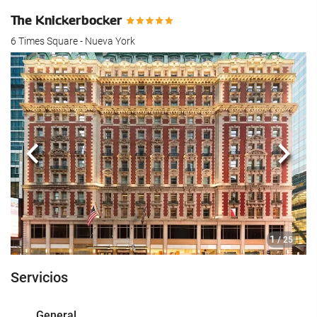
hotel.
The Knickerbocker
6 Times Square - Nueva York
Anterior
Sigui
1
/ 25
Servicios
General