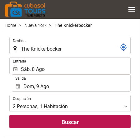
Home
Nueva York
The Knickerbocker
Introduzca
Destino
el
lugar
de
Introduzca
Entrada
destino
las
en
fechas
Salida
el
de
que
inicio
realizar
y
Ocupación
la
Ocupación
fin
búsqueda
para
2
Personas
,
1
Habitación
de
realizar
su
la
Buscar
alojamiento..
búsqueda
de
su