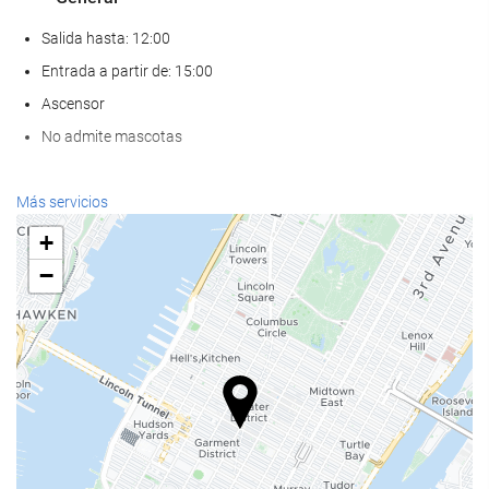
Salida hasta: 12:00
Entrada a partir de: 15:00
Ascensor
No admite mascotas
Comida y bebida
Más servicios
Restaurante a la carta
+
Bar
−
Cafetera en zonas comunes
Servicios de recepción
Recepción 24 horas
Guardaequipaje
Acceso a Internet