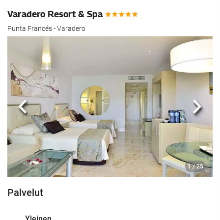
Varadero Resort & Spa
Punta Francés - Varadero
Edellinen
Seur
1
/ 25
Palvelut
Yleinen