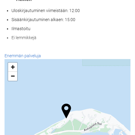
Uloskirjautuminen viimeistään: 12:00
Sisäänkirjautuminen alkaen: 15:00
Ilmastoitu
Ei lemmikkejä
Wellness
Enemmän palveluja
Allasbaari
+
Allas- ja rantapyyhkeet
−
Aurinkotuolit
Aurinkovarjot
Solarium
Kylpyläpalvelut
Poreallas/poreamme
Sauna