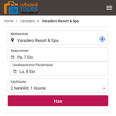
Home
Varadero
Varadero Resort & Spa
.
Matkakohde
.
Saapuminen
Uloskirjautumis Päivämäärä
Käyttöaste
Käyttöaste
2
henkilöt
,
1
Huone
Hae