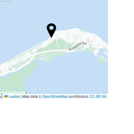
1 mi
Leaflet
|
Map data ©
OpenStreetMap
contributors,
CC-BY-SA