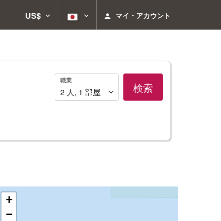
US$
マイ・アカウント
職
職業
検索
業
2
人
,
1
部屋
+
−